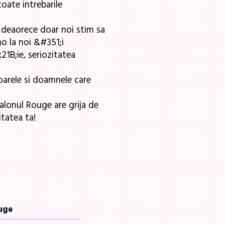
oate intrebarile
a deaorece doar noi stim sa
no la noi &#351;i
B;ie, seriozitatea
arele si doamnele care
salonul Rouge are grija de
tatea ta!
ouge