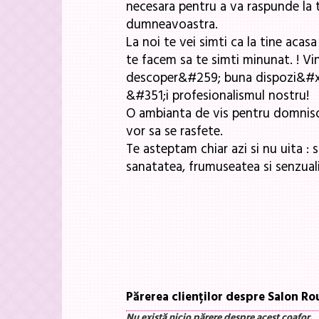
necesara pentru a va raspunde la t
dumneavoastra.
La noi te vei simti ca la tine acas
te facem sa te simti minunat. ! Vi
descoper&#259; buna dispozi&#x21
&#351;i profesionalismul nostru!
O ambianta de vis pentru domniso
vor sa se rasfete.
Te asteptam chiar azi si nu uita : 
sanatatea, frumuseatea si senzuali
Părerea clienților despre Salon R
Nu există nicio părere despre acest coafor.