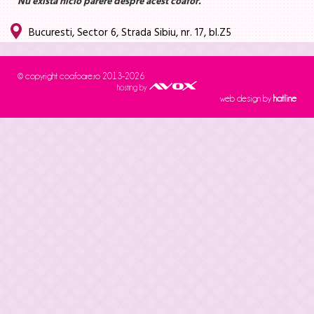
Nu există nicio părere despre acest coafor.
Bucuresti, Sector 6, Strada Sibiu, nr. 17, bl.Z5
© copyright coafoare.ro 2013-2026
hosting by
web design by
hatline